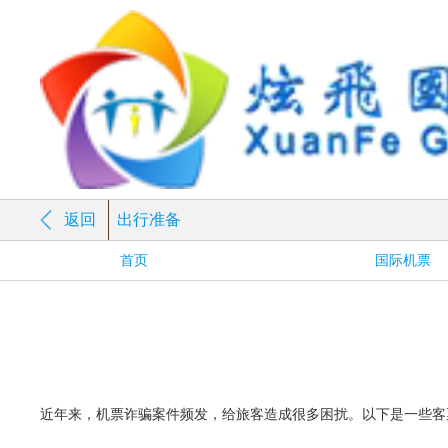
返回
出行准备
首页
国际机票
近年来，机票诈骗案件频发，给旅客造成很多困扰。以下是一些客