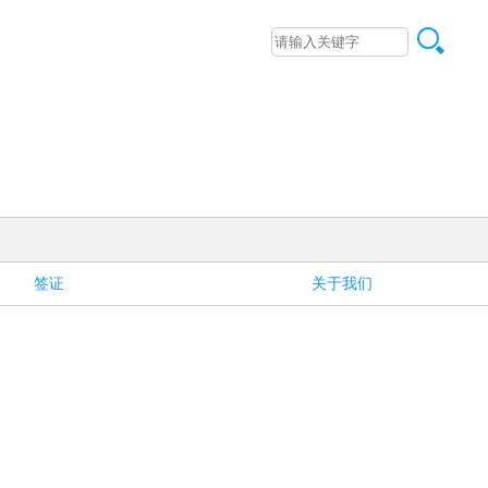
签证
关于我们