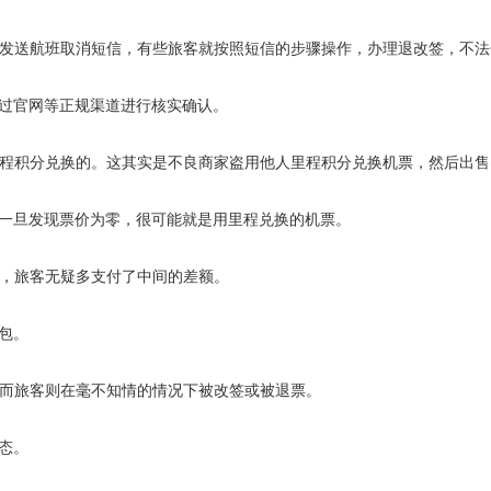
发送航班取消短信，有些旅客就按照短信的步骤操作，办理退改签，不法
过官网等正规渠道进行核实确认。
程积分兑换的。这其实是不良商家盗用他人里程积分兑换机票，然后出售
旦发现票价为零，很可能就是用里程兑换的机票。
，旅客无疑多支付了中间的差额。
包。
而旅客则在毫不知情的情况下被改签或被退票。
态。