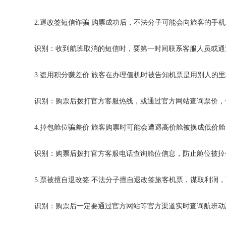
2.退改签短信诈骗 购票成功后，不法分子可能会向旅客的手机
识别：收到航班取消的短信时，要第一时间联系客服人员或通
3.盗用积分赚差价 旅客在办理值机时被告知机票是用别人的里
识别：购票后拨打官方客服热线，或通过官方网站查询票价，一
4.掉包舱位骗差价 旅客购票时可能会遭遇高价舱被换成低价舱
识别：购票后拨打官方客服电话查询舱位信息，防止舱位被掉
5.票被擅自退改签 不法分子擅自退改签旅客机票，谋取利润，
识别：购票后一定要通过官方网站等官方渠道实时查询航班动