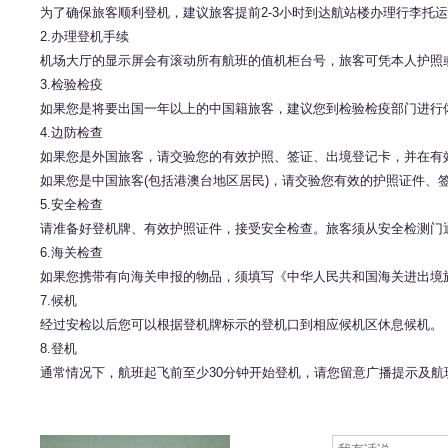
为了确保旅客顺利登机，建议旅客提前2-3小时到达航站楼办理行李托
2.办理登机手续
机场大厅的显示屏会有滚动所有航班的值机柜台号，旅客可凭本人护照
3.检验检疫
如果您是将要出国一年以上的中国籍旅客，建议您到检验检疫部门进行
4.边防检查
如果您是外国旅客，请交验您的有效护照、签证、出境登记卡，并在有
如果您是中国旅客(包括港澳台地区居民)，请交验您有效的护照证件、
5.安全检查
请准备好登机牌、有效护照证件，接受安全检查。旅客须从安全检测门
6.海关检查
如果您携带有向海关申报的物品，须填写《中华人民共和国海关进出境旅客
7.候机
经过安检以后您可以根据登机牌标示的登机口到相应候机区休息候机。
8.登机
通常情况下，航班起飞前至少30分钟开始登机，请您留意广播提示及