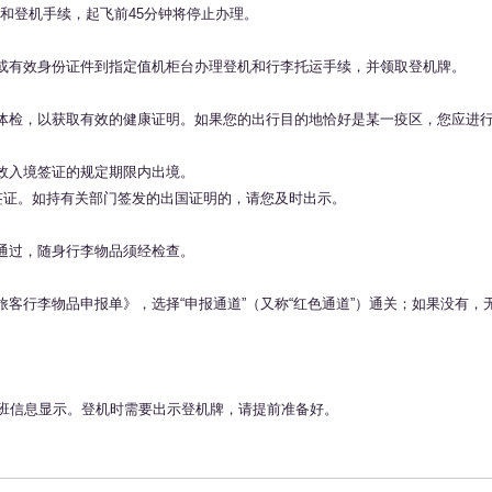
运和登机手续，起飞前45分钟将停止办理。
或有效身份证件到指定值机柜台办理登机和行李托运手续，并领取登机牌。
体检，以获取有效的健康证明。如果您的出行目的地恰好是某一疫区，您应进
效入境签证的规定期限内出境。
签证。如持有关部门签发的出国证明的，请您及时出示。
通过，随身行李物品须经检查。
行李物品申报单》，选择“申报通道”（又称“红色通道”）通关；如果没有，无
航班信息显示。登机时需要出示登机牌，请提前准备好。