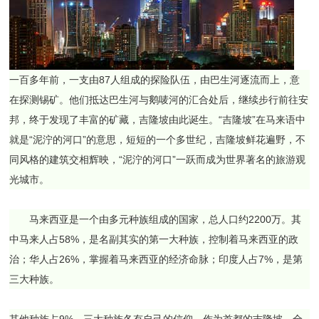
一百多年前，一支由87人组成的探险队伍，由巴生河逐流而上，意
在探测锡矿。他们抵达巴生河与鹅唛河的汇合处后，继续步行前往安
邦，终于发现了丰富的矿藏，吉隆坡由此诞生。“吉隆坡”在马来语中
就是“泥泞的河口”的意思，短短的一个多世纪，吉隆坡鲜花遍野，不
同风格的建筑交相辉映，“泥泞的河口”一跃而成为世界著名的旅游观
光城市。
马来西亚是一个由多元种族组成的国家，总人口约2200万。其
中马来人占58%，是名副其实的第一大种族，控制着马来西亚的政
治；华人占26%，掌握着马来西亚的经济命脉；印度人占7%，是第
三大种族。
其他种族占9%。三大种族各有自己的信仰，作为首都的吉隆坡，全