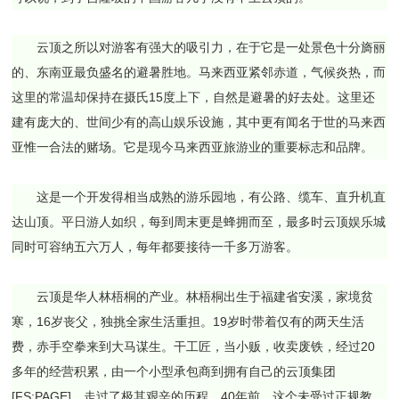
云顶之所以对游客有强大的吸引力，在于它是一处景色十分旖丽
的、东南亚最负盛名的避暑胜地。马来西亚紧邻赤道，气候炎热，而
这里的常温却保持在摄氏15度上下，自然是避暑的好去处。这里还
建有庞大的、世间少有的高山娱乐设施，其中更有闻名于世的马来西
亚惟一合法的赌场。它是现今马来西亚旅游业的重要标志和品牌。
这是一个开发得相当成熟的游乐园地，有公路、缆车、直升机直
达山顶。平日游人如织，每到周末更是蜂拥而至，最多时云顶娱乐城
同时可容纳五六万人，每年都要接待一千多万游客。
云顶是华人林梧桐的产业。林梧桐出生于福建省安溪，家境贫
寒，16岁丧父，独挑全家生活重担。19岁时带着仅有的两天生活
费，赤手空拳来到大马谋生。干工匠，当小贩，收卖废铁，经过20
多年的经营积累，由一个小型承包商到拥有自己的云顶集团
[FS:PAGE]，走过了极其艰辛的历程。40年前，这个未受过正规教