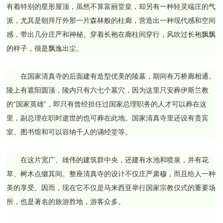
有着特别的星形屋顶，虽然不算富丽堂皇，却另有一种轻灵端庄的气
派，尤其是朝拜厅外那一片森林般的柱廊，营造出一种现代感和空间
感，带出几分庄严和神秘。穿着长袍在廊柱间穿行，风吹过长袍飘飘
的样子，很是飘逸出尘。
在国家清真寺的后面建有造型优美的陵墓，期间有万桥廊相通。
陵上有遮阳圆顶，陵内只有六七个墓穴，因为这里只安葬伊斯兰教
的“国家英雄”，即只有曾经担任过国家总理职务的人才可以葬在这
里，副总理在职时逝世的也可葬在此地。国家清真寺里还设有贵宾
室、图书馆和可以容纳千人的诵经堂等。
在这片宽广、雄伟的建筑群中央，还建有水池和喷泉，并有花
草、树木点缀其间。整座清真寺的设计不仅庄严肃穆，而且给人一种
美的享受。因而，现在它不仅是马来西亚举行国家宗教仪式的重要场
所，也是著名的旅游胜地，游客众多。