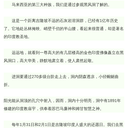
马来西亚的第三大种族，我们是通过参观黑风洞了解的。
这是一个距离吉隆坡不远的石灰岩溶洞群，已经有1亿年历史
了。它地处丛林掩映、峭壁千仞的半山腰，看起来很普通，却是著名
的印度教圣地。
远远地，就看到一尊高大的有几层楼高的金色印度佛像矗立在黑
风洞口，高大华美，静默地肃立着，使人肃然起敬。
进洞要通过270多级台阶走上去，洞内阴森透凉，小径蜿蜒曲
折。
阳光能从洞顶的孔穴中射入，因而，洞内十分明亮，洞中有1891年
修建的印度教庙宇，供奉着苏巴马廉神和姆甘智慧之神。
每年1月31日和2月1日是吉隆坡印度人盛大的还愿日。我们去黑