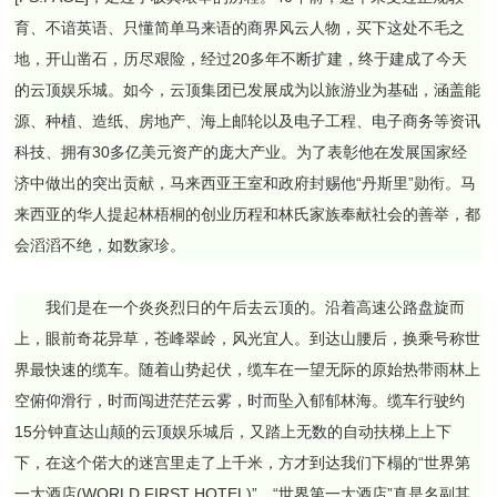
育、不谙英语、只懂简单马来语的商界风云人物，买下这处不毛之
地，开山凿石，历尽艰险，经过20多年不断扩建，终于建成了今天
的云顶娱乐城。如今，云顶集团已发展成为以旅游业为基础，涵盖能
源、种植、造纸、房地产、海上邮轮以及电子工程、电子商务等资讯
科技、拥有30多亿美元资产的庞大产业。为了表彰他在发展国家经
济中做出的突出贡献，马来西亚王室和政府封赐他“丹斯里”勋衔。马
来西亚的华人提起林梧桐的创业历程和林氏家族奉献社会的善举，都
会滔滔不绝，如数家珍。
我们是在一个炎炎烈日的午后去云顶的。沿着高速公路盘旋而
上，眼前奇花异草，苍峰翠岭，风光宜人。到达山腰后，换乘号称世
界最快速的缆车。随着山势起伏，缆车在一望无际的原始热带雨林上
空俯仰滑行，时而闯进茫茫云雾，时而坠入郁郁林海。缆车行驶约
15分钟直达山颠的云顶娱乐城后，又踏上无数的自动扶梯上上下
下，在这个偌大的迷宫里走了上千米，方才到达我们下榻的“世界第
一大酒店(WORLD FIRST HOTEL)”。“世界第一大酒店”真是名副其