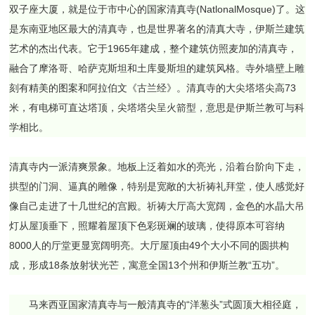
双子座大厦，就是位于市中心的国家清真寺(NatlonalMosque)了。这
是东南亚地区最大的清真寺，也是世界著名的清真大寺，伊斯兰建筑
艺术的杰出代表。它于1965年建成，整个建筑仿照麦加的清真寺，
融合了摩洛哥、哈萨克斯坦和土库曼斯坦的建筑风格。寺外墙壁上雕
刻有精美的图案和阿拉伯文《古兰经》。清真寺的大尖塔塔尖高73
米，有电梯可直达塔顶，尖塔塔尖呈火箭型，意思是伊斯兰教可与科
学相比。
清真寺内一派清爽景象。地板上泛着如水的亮光，沿着台阶向下走，
拱型的门洞、逼真的雕像，特别是宽敞的大祈祷礼拜堂，使人感觉好
像自己走进了十几世纪的宫殿。祈祷大厅高大宽阔，金色的水晶大吊
灯从屋顶垂下，照耀着屋顶下色彩斑斓的玻璃，使得原本可容纳
8000人的厅堂更显宽阔明亮。大厅屋顶由49个大小不同的圆拱构
成，形成18条放射状光芒，寓意全国13个州和伊斯兰教“五功”。
马来西亚国家清真寺与一般清真寺的“洋葱头”式圆顶大相径庭，