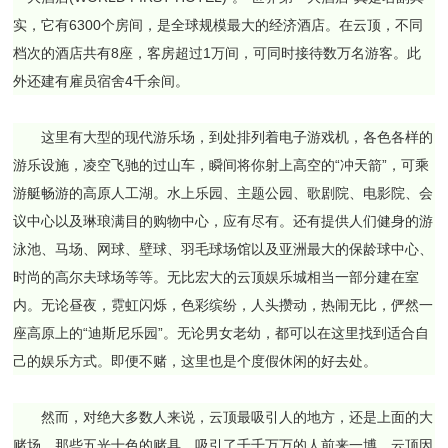
实，它有6300个房间，是全球规模最大的经济酒店。在云顶，不同
档次的酒店共有8座，客房超过1万间，可同时接待数万名游客。此
外还建有雇员宿舍4千余间。
这里有大型的现代游乐场，到处排列着电子游戏机，各色各样的
游乐设施，凌空飞驰的过山车，瞬间将你射上高空的“冲天箭”，可乘
游艇畅游的高原人工湖。水上乐园、主题公园、歌剧院、电影院、会
议中心以及琳琅满目的购物中心，应有尽有。还有提供人们健身的游
泳池、马场、网球、壁球、羽毛球场馆以及亚洲最大的保龄球中心、
时尚的高尔夫球场等等。无比宏大的云顶娱乐城相当一部分建在室
内。无论昼夜，霓虹闪烁，色彩缤纷，人头攒动，热闹无比，俨然一
座高原上的“迪斯尼乐园”。无论男女老幼，都可以在这里找到适合自
己的娱乐方式。即便不赌，这里也是个度假休闲的好去处。
然而，对绝大多数人来说，云顶最吸引人的地方，还是上面的大
赌场，那些五光十色的赌具，吸引了千千万万的人前来一博，云顶因