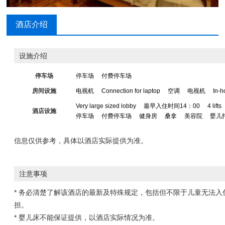
酒店介绍
设施介绍
停车场
停车场
付费停车场
房间设施
电视机
Connection for laptop
空调
电视机
In-
Very large sized lobby
最早入住时间14：00
4 lifts
酒店设施
停车场
付费停车场
健身房
桑拿
美容院
婴儿
信息仅供参考，具体以酒店实际提供为准。
注意事项
* 务必清楚了解该酒店的最新及特殊规定，包括但不限于儿童无法
担。
* 婴儿床不能保证提供，以酒店实际情况为准。