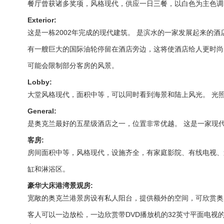
餐厅曾获诸多奖项，风格现代，供应一日三餐，以白色为主色调。 风
Exterior:
这是一栋2002年完成的现代建筑。 是滨水的一家发展起来的
有一艘巨大的国际油轮停留在酒店旁边，这将使酒店给人更时尚
可能会限制部分客房的风景。
Lobby:
大堂风格现代，面积中等，可以同时看到海景和陆上风光。 光
General:
是奥克兰最好的五星级酒店之一，位置非常优越。 这是一家现代化、
客房:
房间面积中等，风格现代，设施齐全，有家庭影院、有线电视、
缸和淋浴区。
豪华大床港湾景观房:
宽敞的奥克兰港景房设有私人阳台，提供额外的空间，可欣赏奥克兰
客人可以一边放松，一边欣赏带DVD播放机的32英寸平面电