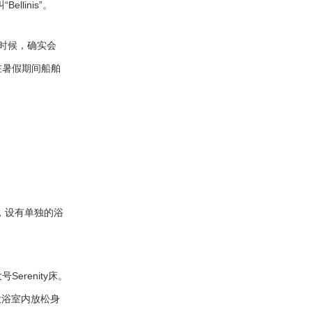
linis”。
的时候，确实会
在暑假期间船舶
，设有单独的浴
renity床。
大浴室内放松身