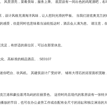
景漂亮，菜肴美味，服务上乘。 底层设有一间出色的鸡尾酒吧，名叫“Bel
酒店，设计风格充满海洋风味，让人想到光滑的甲板。 当我们游览奥克兰
的感受，但是同时也意味着当油轮抵达时，酒店会人满为患。 请注意，
照充足，有舒适的座位区，可以在那里休息。
高标准的精品酒店。. SE0107
迷你吧台、吹风机。 其建筑设计广受好评。 铺有大理石的浴室面积宽敞
港和豪拉基湾岛屿的壮丽景色。 这些时尚且现代的客房设有一张特大号Se
视的播放的节目，也可在办公桌旁工作或在配有全尺寸的浴缸和独立淋浴的