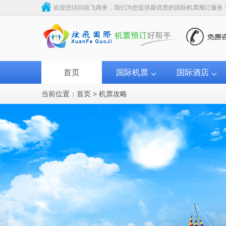
欢迎您访问炫飞商务，我们为您提供最优质的国际机票预订服务
首页
国际机票
国际酒店
当前位置：
首页
>
机票攻略