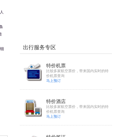
人
条
借
出行服务专区
详细
特价机票
比较多家航空票价，带来国内实时的特
价机票查询
马上预订
特价酒店
比较多家航空票价，带来国内实时的特
价机票查询
马上预订