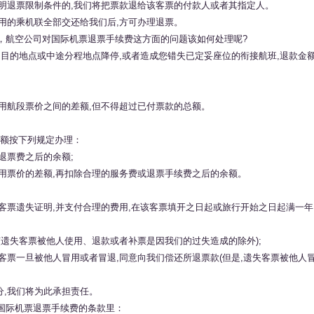
载明退票限制条件的,我们将把票款退给该客票的付款人或者其指定人。
使用的乘机联全部交还给我们后,方可办理退票。
，航空公司对国际机票退票手续费这方面的问题该如何处理呢?
的目的地点或中途分程地点降停,或者造成您错失已定妥座位的衔接航班,退款金
使用航段票价之间的差额,但不得超过已付票款的总额。
款金额按下列规定办理：
退票费之后的余额;
适用票价的差额,再扣除合理的服务费或退票手续费之后的余额。
的客票遗失证明,并支付合理的费用,在该客票填开之日起或旅行开始之日起满一年
该遗失客票被他人使用、退款或者补票是因我们的过失造成的除外);
客票一旦被他人冒用或者冒退,同意向我们偿还所退票款(但是,遗失客票被他人
分,我们将为此承担责任。
国际机票退票手续费的条款里：