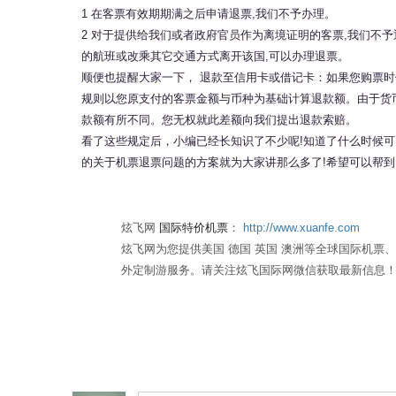
1 在客票有效期期满之后申请退票,我们不予办理。
2 对于提供给我们或者政府官员作为离境证明的客票,我们不
的航班或改乘其它交通方式离开该国,可以办理退票。
顺便也提醒大家一下， 退款至信用卡或借记卡：如果您购票
规则以您原支付的客票金额与币种为基础计算退款额。由于货
款额有所不同。您无权就此差额向我们提出退款索赔。
看了这些规定后，小编已经长知识了不少呢!知道了什么时候
的关于机票退票问题的方案就为大家讲那么多了!希望可以帮到大
炫飞网
国际特价机票
：
http://www.xuanfe.com
炫飞网为您提供美国 德国 英国 澳洲等全球国际机
外定制游服务。请关注炫飞国际网微信获取最新信息