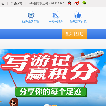
中心
|
手机炫飞
|
IATA国际航协号：08332365
航协金牌代理
一对一服务
先开票再付款
登入
|
注册