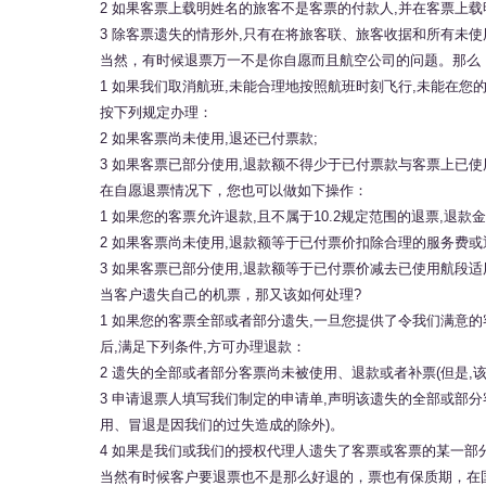
2 如果客票上载明姓名的旅客不是客票的付款人,并在客票上
3 除客票遗失的情形外,只有在将旅客联、旅客收据和所有未
当然，有时候退票万一不是你自愿而且航空公司的问题。那么
1 如果我们取消航班,未能合理地按照航班时刻飞行,未能在您
按下列规定办理：
2 如果客票尚未使用,退还已付票款;
3 如果客票已部分使用,退款额不得少于已付票款与客票上已
在自愿退票情况下，您也可以做如下操作：
1 如果您的客票允许退款,且不属于10.2规定范围的退票,退
2 如果客票尚未使用,退款额等于已付票价扣除合理的服务费或
3 如果客票已部分使用,退款额等于已付票价减去已使用航段
当客户遗失自己的机票，那又该如何处理?
1 如果您的客票全部或者部分遗失,一旦您提供了令我们满意
后,满足下列条件,方可办理退款：
2 遗失的全部或者部分客票尚未被使用、退款或者补票(但是,
3 申请退票人填写我们制定的申请单,声明该遗失的全部或部分
用、冒退是因我们的过失造成的除外)。
4 如果是我们或我们的授权代理人遗失了客票或客票的某一部
当然有时候客户要退票也不是那么好退的，票也有保质期，在