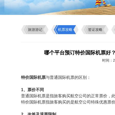
旅游游记
机票攻略
签证攻略
哪个平台预订特价国际机票好
时间：20
特价国际机票
与普通国际机票的区别：
1、票价不同
普通国际机票是指旅客购买航空公司的正常票价，
特价国际机票指旅客购买的是航空公司特殊优惠票
2、改签及退票限制