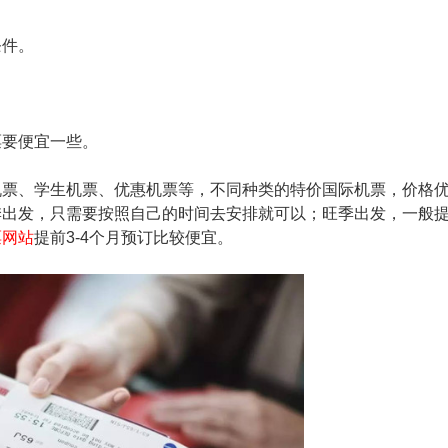
条件。
票要便宜一些。
机票、学生机票、优惠机票等，不同种类的特价国际机票，价格
季出发，只需要按照自己的时间去安排就可以；旺季出发，一般
票网站
提前3-4个月预订比较便宜。