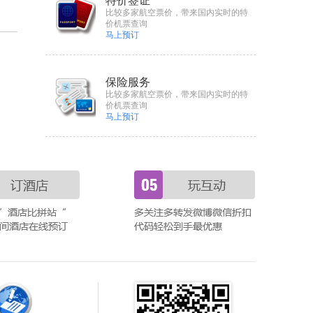
特价签证
比较多家航空票价，带来国内实时的特
价机票查询
马上预订
保险服务
比较多家航空票价，带来国内实时的特
价机票查询
马上预订