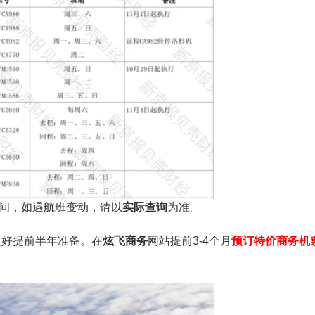
间，如遇航班变动，请以
实际查询
为准。
最好提前半年准备。在
炫飞商务
网站提前3-4个月
预订特价商务机