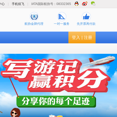
中心
|
手机炫飞
|
IATA国际航协号：08332365
航协金牌代理
一对一服务
先开票再付款
登入
|
注册