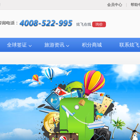
！
会员中心
|
帮助
炫飞在线
询价
全球签证
旅游资讯
积分商城
联系炫飞