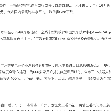
，一辆辆智能轨道车或行或停，或装或卸……4月18日，年产16万辆
8亿元、代表国内最高制车水平的广汽传祺GA8下线。
年至少有4款车型热销，全系车型均获得中国汽车技术中心C—NCAP
术都掌握在自己手里。”广汽乘用车有限公司总经理吴松自豪地说。作为
州跨境电商企业总数多达879家，跨境电商进出口总额68.5亿元，规模
算速度全球六连冠，为660多家用户提供典型应用服务。全市工业机器人
值接近400亿元。尚品宅配、索菲亚、欧派、酷漫居等，已经成长为全国
翻一番。”广州市委常委、广州开发区党工委书记、黄埔区委书记陈志英