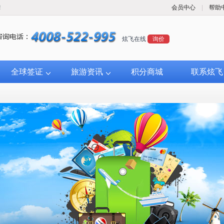
！
会员中心
|
帮助
炫飞在线
询价
全球签证
旅游资讯
积分商城
联系炫飞