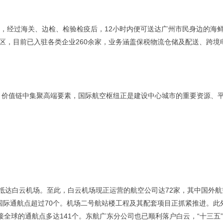
经过海关、边检、检验检疫后，12小时内便可送达广州市民身边的海
区，目前已入驻各类企业260余家，业务涵盖保税物流仓储及配送、跨境
价值链中集聚高端要素，国际航空枢纽正是建设中心城市的重要资源、
抵达白云机场。至此，白云机场现正运营的航空公司达72家，其中国外航
，国际通航点超过70个。机场二号航站楼工程及其配套项目正抓紧推进。此
接全球的通航点多达141个。东航广东分公司也已顺利落户白云，“十三五