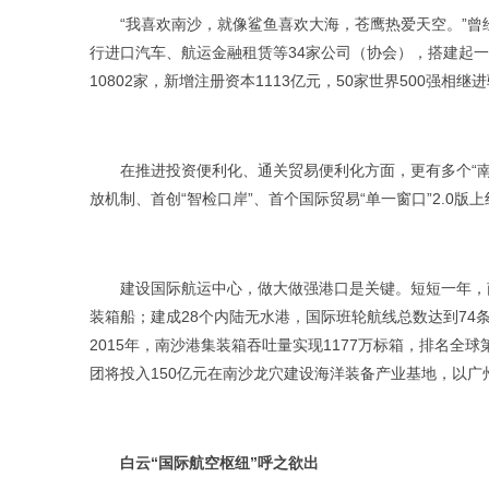
“我喜欢南沙，就像鲨鱼喜欢大海，苍鹰热爱天空。”曾经
行进口汽车、航运金融租赁等34家公司（协会），搭建起一个
10802家，新增注册资本1113亿元，50家世界500
在推进投资便利化、通关贸易便利化方面，更有多个“南沙
放机制、首创“智检口岸”、首个国际贸易“单一窗口”2.0版
建设国际航运中心，做大做强港口是关键。短短一年，南
装箱船；建成28个内陆无水港，国际班轮航线总数达到7
2015年，南沙港集装箱吞吐量实现1177万标箱，排名全
团将投入150亿元在南沙龙穴建设海洋装备产业基地，以
白云“国际航空枢纽”呼之欲出