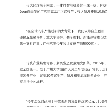
偌大的焊装车间里，一排排智能机器臂一屈一扬、抑扬顿挫
Jeep自由侠的广汽菲克工厂正式投产，投入研发费用10.
“在全球汽车产能过剩的大背景下，我们依靠自主创新，每
碰撞五星级评价，重大零部件、整车控制、新能源等核心技
第一支柱产业，广州汽车今年预计贡献产值5000亿元。
传统产业焕发青春，新兴业态发展如火如荼。2015年，广
踞全国第一。位于广州大学城的“天河二号”超级计算机，运
能装备产业，聚集20多家生产、研发和集成应用型企业，产
家具行业的标杆。
“今年全区财政用于科技创新的资金将达10亿元，比去年