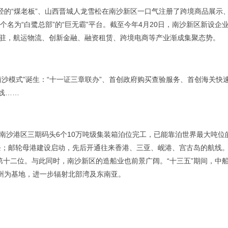
的“煤老板”、山西晋城人龙雪松在南沙新区一口气注册了跨境商品展示
名为“白鹭总部”的“巨无霸”平台。截至今年4月20日，南沙新区新设企
强相继进驻，航运物流、创新金融、融资租赁、跨境电商等产业渐成集聚态势。
模式”诞生：“十一证三章联办”、首创政府购买查验服务、首创海关快
上线……
沙港区三期码头6个10万吨级集装箱泊位完工，已能靠泊世界最大吨位
4条；邮轮母港建设启动，先后开通往来香港、三亚、岘港、宫古岛的航线
球第十二位。与此同时，南沙新区的造船业也前景广阔。“十三五”期间，中
广州为基地，进一步辐射北部湾及东南亚。