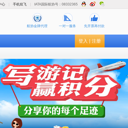
中心
|
手机炫飞
|
IATA国际航协号：08332365
航协金牌代理
一对一服务
先开票再付款
登入
|
注册