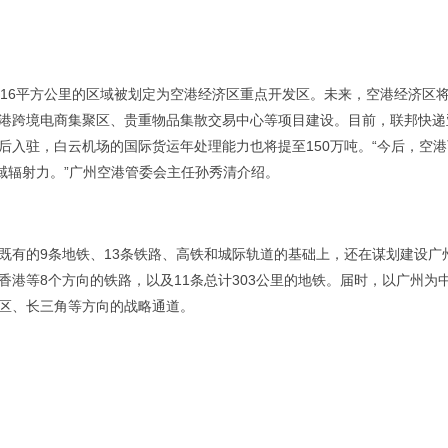
6平方公里的区域被划定为空港经济区重点开发区。未来，空港经济区
港跨境电商集聚区、贵重物品集散交易中心等项目建设。目前，联邦快递
后入驻，白云机场的国际货运年处理能力也将提至150万吨。“今后，空港
域辐射力。”广州空港管委会主任孙秀清介绍。
有的9条地铁、13条铁路、高铁和城际轨道的基础上，还在谋划建设广
港等8个方向的铁路，以及11条总计303公里的地铁。届时，以广州为
区、长三角等方向的战略通道。