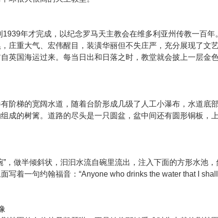
到1939年才完成，以纪念罗马天主教会在维多利亚州传教一百年
黑，庄重大气、宏伟醒目，装潢华丽但不失庄严，充分展现了文
前自英国海运过来。每当日出和日落之时，教堂就会披上一层金
伴有阶梯的宽阔水道，随着台阶形成几级了人工小瀑布，水道底
物组成的树篱。道路的尽头是一只圆盆，盆中间还有圆形铜板，
碗”，做半倾斜状，汩汩水流自碗里流出，注入下面的方形水池，
“Anyone who drinks the water that I shall
像