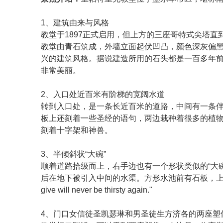
1、建筑由来与风格
教堂于1897正式启用，但上方的三座哥特式尖塔直
教堂由青石筑成，外墙立面起伏凹凸，颜色深灰偏
兴的建筑风格。据说建造所用的石头都是一百多年
非常美丽。
2、入口处近百米有阶梯的宽阔水道
转到入口处，是一条长近百米的道路，中间有一条
板上还刻着一些圣经的语句，两边栽种着很多的植
刻着十字架和神兽。
3、半倾斜状“大碗”
顺着道路拾级而上，右手边也有一个形状类似的“大
后在地下被引入中间的水渠。方形水池前有石板，上面写着一句约翰福音：
give will never be thirsty again."
4、门口女信徒圣凯瑟琳和男圣徒生方济各的两座塑