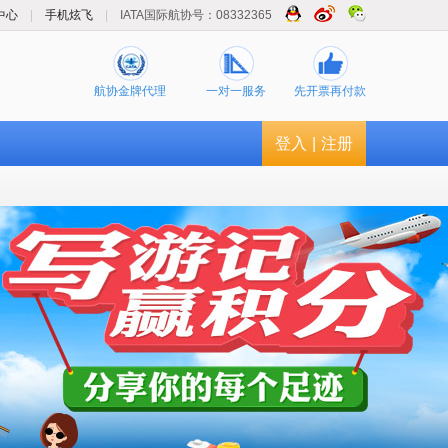
中心
|
手机炫飞
|
IATA国际航协号：08332365
航协金牌代理
一对一服务
先开票再付款
登入
|
注册