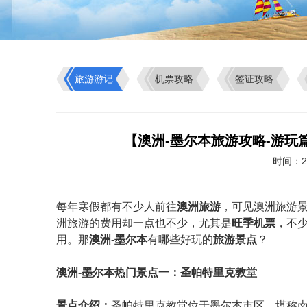
旅游游记
机票攻略
签证攻略
【澳洲-墨尔本旅游攻略-游玩
时间：20
每年寒假都有不少人前往
澳洲旅游
，可见澳洲旅游
洲旅游的费用却一点也不少，尤其是
旺季机票
，不
用。那
澳洲-墨尔本
有哪些好玩的
旅游景点
？
澳洲-墨尔本热门景点一：圣帕特里克教堂
景点介绍：
圣帕特里克教堂位于墨尔本市区，堪称