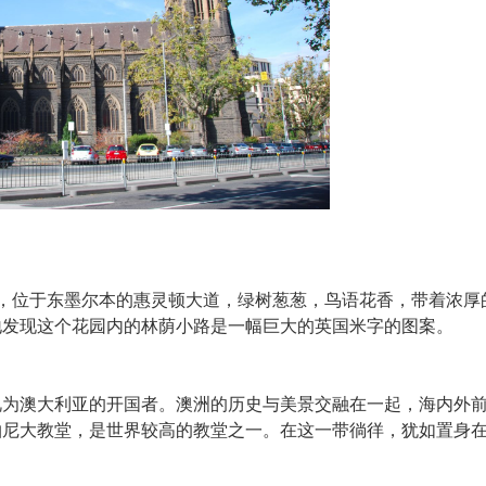
，位于东墨尔本的惠灵顿大道，绿树葱葱，鸟语花香，带着浓厚
地发现这个花园内的林荫小路是一幅巨大的英国米字的图案。
视为澳大利亚的开国者。澳洲的历史与美景交融在一起，海内外
柏尼大教堂，是世界较高的教堂之一。在这一带徜徉，犹如置身