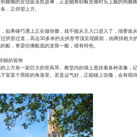
举荆棘圈的女信徒圣凯瑟琳，正是她将耶稣受难时头上戴的荆棘
济各，正仰望上方。
口，如果碰巧遇上正在做弥撒，就不能从主入口进入了，须要改
过拱形过道，高达30多米的尖拱形穹顶呈现眼前，由两排粗大
扣的船，脊梁仿佛船底的龙骨一般，很有特色。
华丽的装饰
端的上方有一架巨大的管风琴。教堂内的墙上悬挂着各种圣像，
地下室某个黑暗的角落里。若是运气好，正能碰上弥撒，会有唱