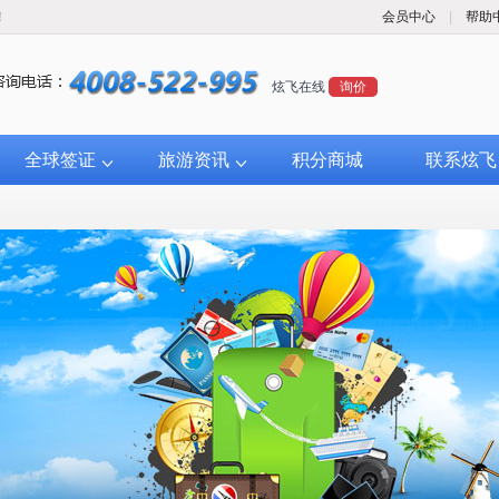
！
会员中心
|
帮助
炫飞在线
询价
全球签证
旅游资讯
积分商城
联系炫飞