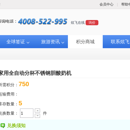
！
会员中心
|
帮助
炫飞在线
询价
全球签证
旅游资讯
积分商城
联系炫飞
家用全自动分杯不锈钢胆酸奶机
750
所需积分：
运输费用：
5
库存数量：
兑换数量：
件
兑换须知