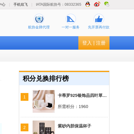
中心
|
手机炫飞
|
IATA国际航协号：08332365
航协金牌代理
一对一服务
先开票再付款
登入
|
注册
积分兑换排行榜
卡蒂罗925银饰品四叶草手链
1
所需积分：1960
紫砂内胆保温杯子
2