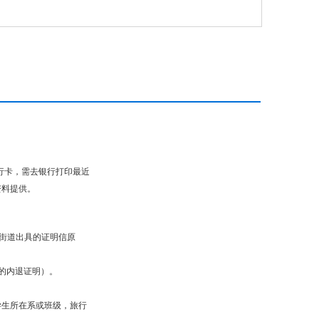
行卡，需去银行打印最近
资料提供。
街道出具的证明信原
的内退证明）。
,学生所在系或班级，旅行