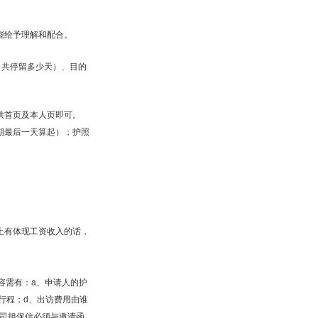
能给予理解和配合。
、共停留多少天）、目的
供首页及本人页即可。
期最后一天算起）；护照
上有体现工资收入的话，
容需有：a、申请人的护
行程；d、出访费用由谁
公司担保信必须与邀请函