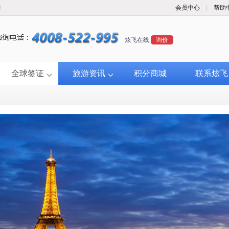
！
会员中心
|
帮助
炫飞在线
询价
全球签证
旅游资讯
积分商城
联系炫飞