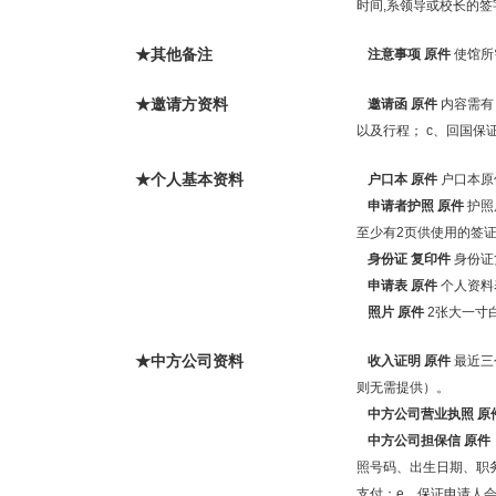
时间,系领导或校长的
★其他备注
注意事项
原件
使馆所
★邀请方资料
邀请函
原件
内容需有
以及行程； c、回国保
★个人基本资料
户口本
原件
户口本原
申请者护照
原件
护照
至少有2页供使用的签
身份证
复印件
身份证
申请表
原件
个人资料
照片
原件
2张大一寸
★中方公司资料
收入证明
原件
最近三
则无需提供）。
中方公司营业执照
原
中方公司担保信
原件
照号码、出生日期、职
支付；e、保证申请人