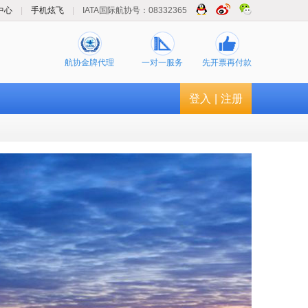
中心
|
手机炫飞
|
IATA国际航协号：08332365
航协金牌代理
一对一服务
先开票再付款
登入
|
注册