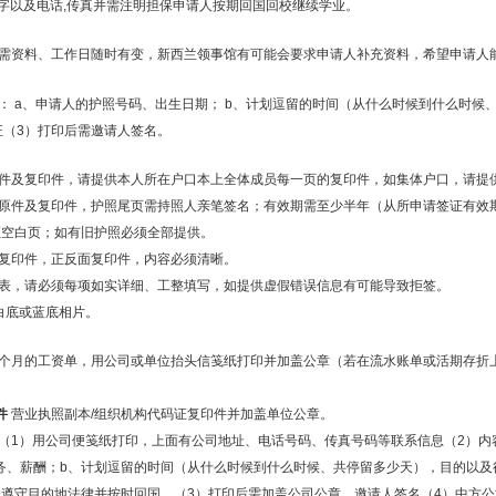
签字以及电话,传真并需注明担保申请人按期回国回校继续学业。
需资料、工作日随时有变，新西兰领事馆有可能会要求申请人补充资料，希望申请人
： a、申请人的护照号码、出生日期； b、计划逗留的时间（从什么时候到什么时候
证（3）打印后需邀请人签名。
件及复印件，请提供本人所在户口本上全体成员每一页的复印件，如集体户口，请提
原件及复印件，护照尾页需持照人亲笔签名；有效期需至少半年（从所申请签证有效
证空白页；如有旧护照必须全部提供。
复印件，正反面复印件，内容必须清晰。
表，请必须每项如实详细、工整填写，如提供虚假错误信息有可能导致拒签。
白底或蓝底相片。
个月的工资单，用公司或单位抬头信笺纸打印并加盖公章（若在流水账单或活期存折
件
营业执照副本/组织机构代码证复印件并加盖单位公章。
（1）用公司便笺纸打印，上面有公司地址、电话号码、传真号码等联系信息（2）内
务、薪酬；b、计划逗留的时间（从什么时候到什么时候、共停留多少天），目的以及
会遵守目的地法律并按时回国。（3）打印后需加盖公司公章，邀请人签名（4）中方