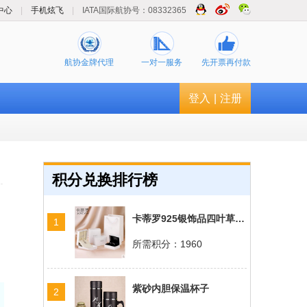
中心
|
手机炫飞
|
IATA国际航协号：08332365
航协金牌代理
一对一服务
先开票再付款
登入
|
注册
积分兑换排行榜
卡蒂罗925银饰品四叶草手链
1
所需积分：1960
紫砂内胆保温杯子
2