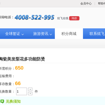
！
会员中心
|
帮助
炫飞在线
询价
全球签证
旅游资讯
积分商城
联系炫飞
陶瓷美发梨花多功能防烫
650
所需积分：
运输费用：
66
库存数量：
兑换数量：
件
兑换须知