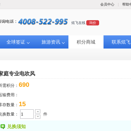
！
会员中心
|
帮助
炫飞在线
询价
全球签证
旅游资讯
积分商城
联系炫飞
家庭专业电吹风
690
所需积分：
运输费用：
15
库存数量：
兑换数量：
件
兑换须知