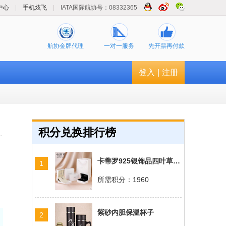
中心
|
手机炫飞
|
IATA国际航协号：08332365
航协金牌代理
一对一服务
先开票再付款
登入
|
注册
积分兑换排行榜
卡蒂罗925银饰品四叶草手链
1
所需积分：1960
紫砂内胆保温杯子
2