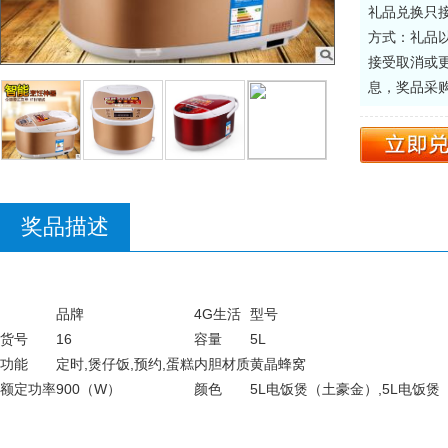
礼品兑换只
方式：礼品
接受取消或
息，奖品采
奖品描述
品牌
4G生活
型号
货号
16
容量
5L
功能
定时,煲仔饭,预约,蛋糕
内胆材质
黄晶蜂窝
额定功率
900（W）
颜色
5L电饭煲（土豪金）,5L电饭煲