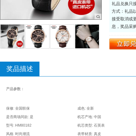
礼品兑换只
方式：礼品
接受取消或
息，奖品采
奖品描述
产品参数：
保修: 全国联保
成色: 全新
是否商场同款: 是
机芯产地: 中国
型号: HM80182
机芯类型: 石英表
风格: 时尚潮流
表带材质: 真皮