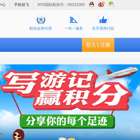
中心
|
手机炫飞
|
IATA国际航协号：08332365
航协金牌代理
一对一服务
先开票再付款
登入
|
注册