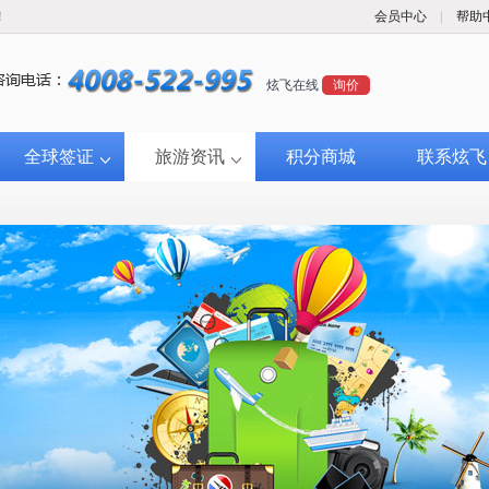
！
会员中心
|
帮助
炫飞在线
询价
全球签证
旅游资讯
积分商城
联系炫飞