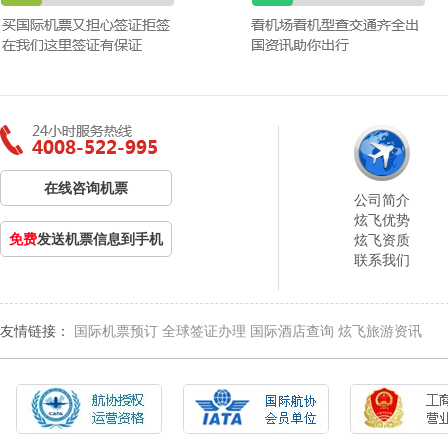
在线咨询机票
公司简介
炫飞优势
免费
发送机票信息到手机
炫飞资质
联系我们
友情链接：
国际机票预订
全球签证办理
国际酒店查询
炫飞旅游资讯