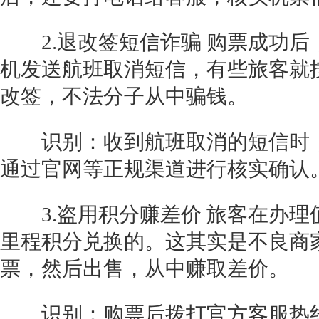
2.退改签短信诈骗 购票成功后
机发送航班取消短信，有些旅客就
改签，不法分子从中骗钱。
识别：收到航班取消的短信时，
通过官网等正规渠道进行核实确认
3.盗用积分赚差价 旅客在办理
里程积分兑换的。这其实是不良商
票，然后出售，从中赚取差价。
识别：购票后拨打官方客服热线