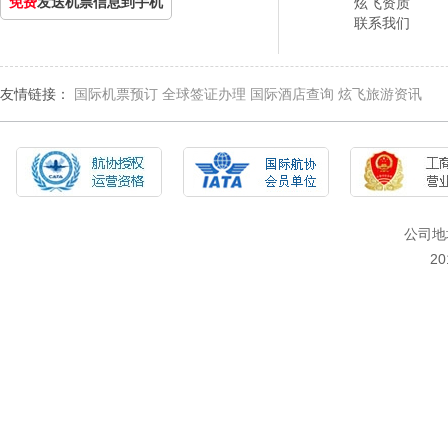
免费
发送机票信息到手机
炫飞资质
联系我们
友情链接：
国际机票预订
全球签证办理
国际酒店查询
炫飞旅游资讯
公司地
2