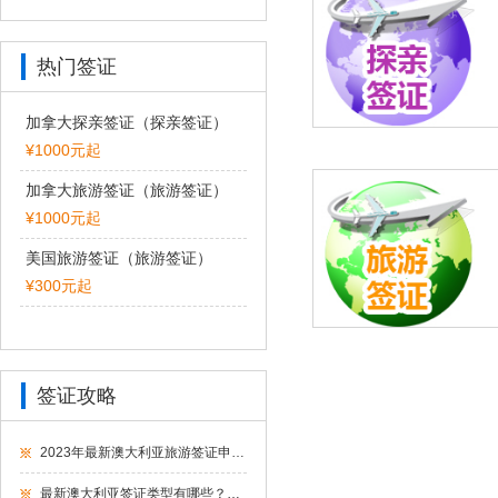
热门签证
加拿大探亲签证（探亲签证）
¥1000元起
加拿大旅游签证（旅游签证）
¥1000元起
美国旅游签证（旅游签证）
¥300元起
签证攻略
2023年最新澳大利亚旅游签证申请及办理流程是怎样？
最新澳大利亚签证类型有哪些？澳大利亚签证材料有哪些？