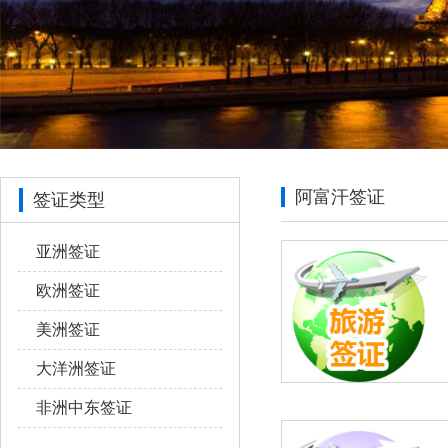
阿富汗签证
签证类型
亚洲签证
欧洲签证
美洲签证
大洋洲签证
非洲中东签证