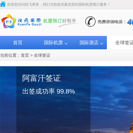
欢迎您访问炫飞商务，我们为您提供最优质的国际机票预订服务！
首页
国际机票
国际酒店
全球签
当前位置：
首页
>
全球签证
阿富汗签证
出签成功率 99.8%