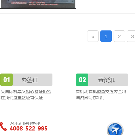
«
1
2
3