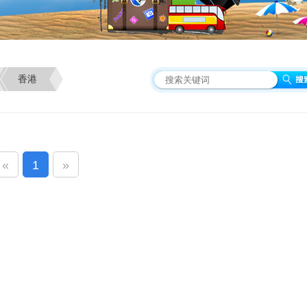
香港
«
1
»