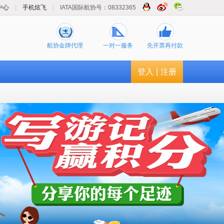
中心
|
手机炫飞
|
IATA国际航协号：08332365
航协金牌代理
一对一服务
先开票再付款
登入
|
注册