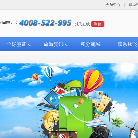
！
会员中心
|
帮助
炫飞在线
询价
全球签证
旅游资讯
积分商城
联系炫飞