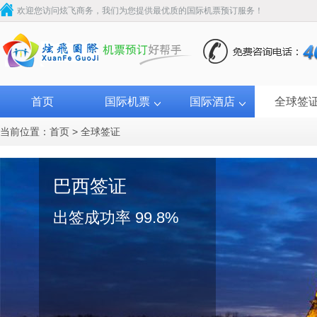
欢迎您访问炫飞商务，我们为您提供最优质的国际机票预订服务！
首页
国际机票
国际酒店
全球签
当前位置：
首页
>
全球签证
巴西签证
出签成功率 99.8%