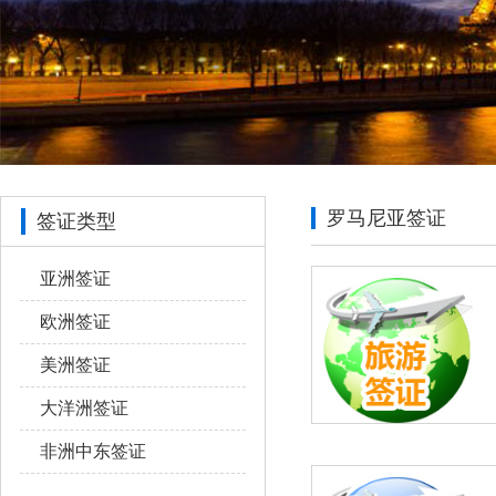
罗马尼亚签证
签证类型
亚洲签证
欧洲签证
美洲签证
大洋洲签证
非洲中东签证