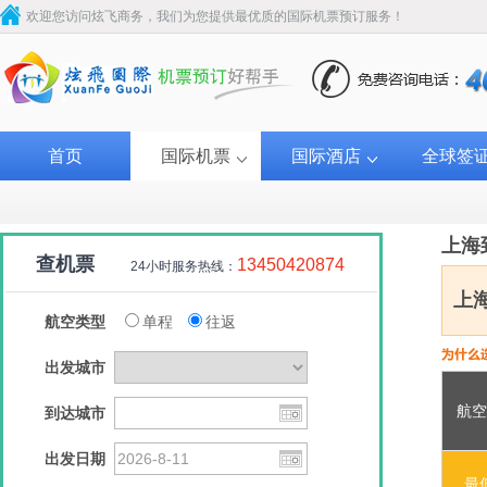
欢迎您访问炫飞商务，我们为您提供最优质的国际机票预订服务！
首页
国际机票
国际酒店
全球签
上海
查机票
13450420874
24小时服务热线：
上
航空类型
单程
往返
出发城市
航空
到达城市
南方航空
南方航空
吉祥航空
南方
出发日期
￥320
￥320
￥320
最
￥3