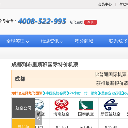
！
会员中心
|
帮助
炫飞在线
询价
全球签证
旅游资讯
积分商城
联系炫飞
成都到布里斯班国际特价机票
比普通国际机票
成都
获得最新报价
航空公司
四川航空
海南航空
国泰航空
新西兰航
<
最低价
￥1321
￥1760
￥1967
￥1990