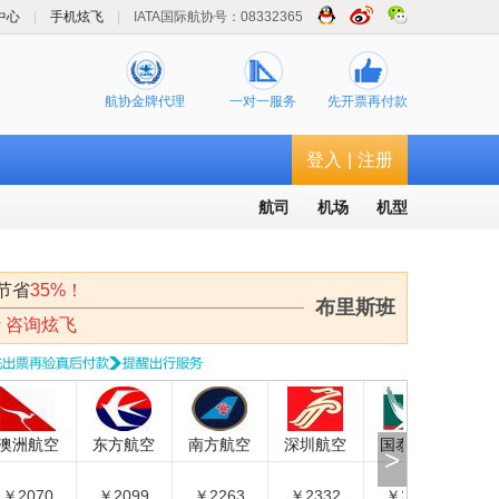
中心
|
手机炫飞
|
IATA国际航协号：08332365
航协金牌代理
一对一服务
先开票再付款
登入
|
注册
航司
机场
机型
节省
35%！
布里斯班
请
咨询炫飞
空
澳洲航空
东方航空
南方航空
深圳航空
国泰航空
>
￥2070
￥2099
￥2263
￥2332
￥2567