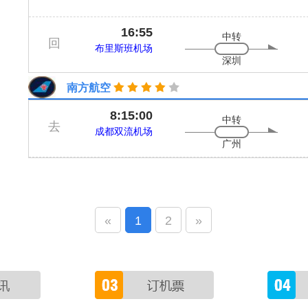
16:55
中转
回
布里斯班机场
深圳
南方航空
8:15:00
中转
去
成都双流机场
广州
«
1
2
»