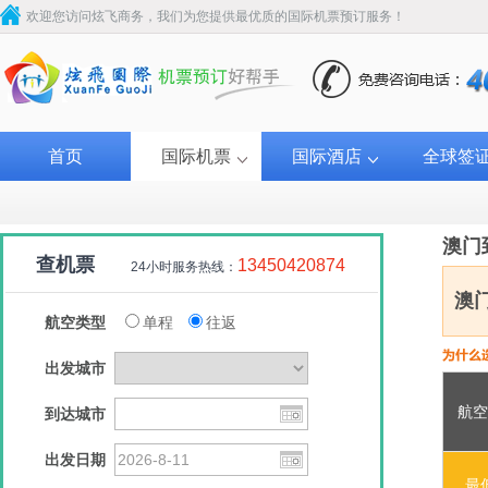
欢迎您访问炫飞商务，我们为您提供最优质的国际机票预订服务！
首页
国际机票
国际酒店
全球签
澳门
查机票
13450420874
24小时服务热线：
澳
航空类型
单程
往返
出发城市
航空
到达城市
澳门航空
菲律宾航空
澳门航空
泰国
出发日期
￥330
￥333
￥356
最
￥3