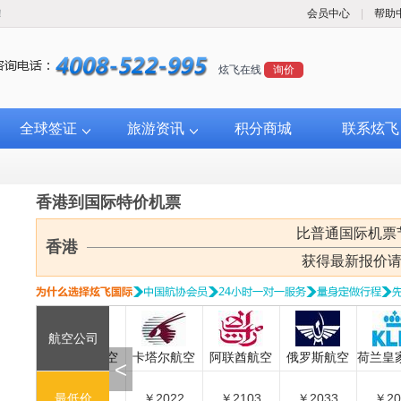
！
会员中心
|
帮助
炫飞在线
询价
全球签证
旅游资讯
积分商城
联系炫飞
香港到国际特价机票
比普通国际机票
香港
获得最新报价
航空公司
航空
卡塔尔航空
卡塔尔航空
阿联酋航空
俄罗斯航空
荷兰皇家
<
70
￥3180
最低价
￥2022
￥2103
￥2033
￥2055