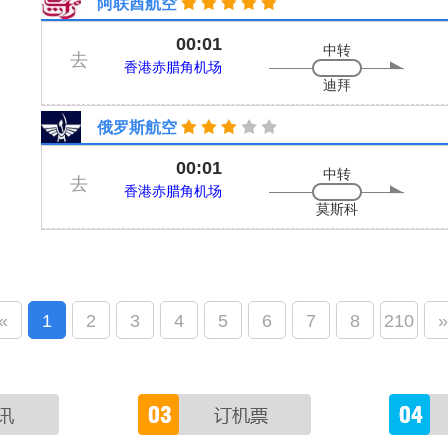
阿联酋航空
00:01
中转
去
香港赤腊角机场
迪拜
俄罗斯航空
00:01
中转
去
香港赤腊角机场
莫斯科
«
1
2
3
4
5
6
7
8
210
»