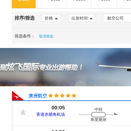
排序/筛选
价格
出发时间
筛选条件：
取消筛选
澳洲航空
00:05
中转
去
香港赤腊角机场
布里斯班