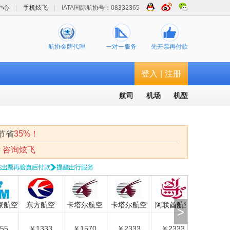
中心
|
手机炫飞
|
IATA国际航协号：08332365
航协金牌代理
一对一服务
先开票再付款
登入
|
注册
航司
机场
机型
节省
35%！
请
咨询炫飞
航空
东方航空
卡塔尔航空
卡塔尔航空
阿联酋航空
卡塔尔航空
>
￥1333
￥1570
￥2333
￥2333
￥2981