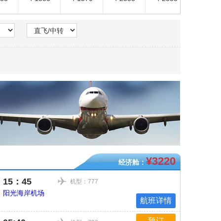
¥3220
经济舱：
15：45
机型：777
阳光海岸机场
航班详情
预订