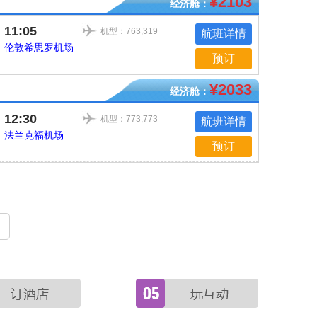
¥2103
经济舱：
11:05
机型：763,319
航班详情
伦敦希思罗机场
预订
¥2033
经济舱：
12:30
机型：773,773
航班详情
法兰克福机场
预订