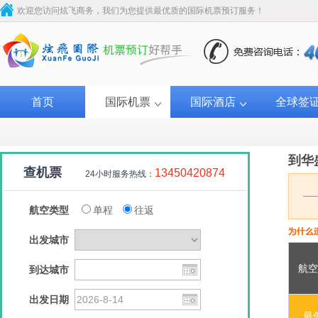
欢迎您访问炫飞商务，我们为您提供最优质的国际机票预订服务！
首页
国际机票
国际酒店
全球签
到华
查机票
13450420874
24小时服务热线：
航空类型
单程
往返
出发城市
航空
到达城市
达美航空
土耳其航空
南方航空
南方
出发日期
￥2008
￥2030
￥2047
￥2
最