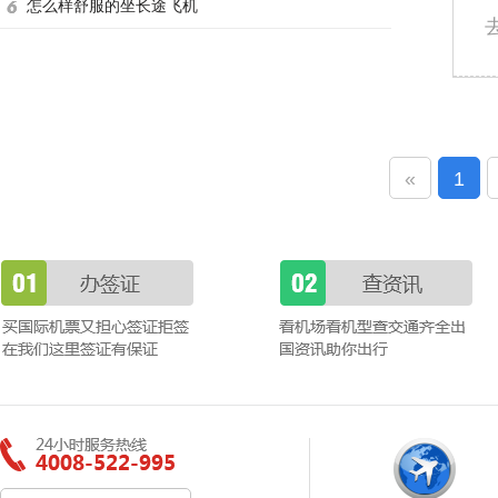
怎么样舒服的坐长途飞机
«
1