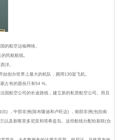
法国的航空运输网络。
长的民航航线。
大西洋。
48年开始创办世界上最大的机队，拥用130架飞机。
家占有的股份只有54 %。
享法国航空公司的长途路线，建立新的私营航空公司。而且
 ，中部非洲(除布隆迪和卢旺达) ，南部非洲(包括南
西兰以及新喀里多尼亚和塔希提岛。这些航线分配给新联(合
德罗普岛，大多数服务的法属圭亚那，留尼汪，马格里布地