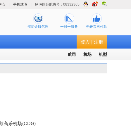
中心
|
手机炫飞
|
IATA国际航协号：08332365
航协金牌代理
一对一服务
先开票再付款
登入
|
注册
航司
机场
机型
戴高乐机场(CDG)