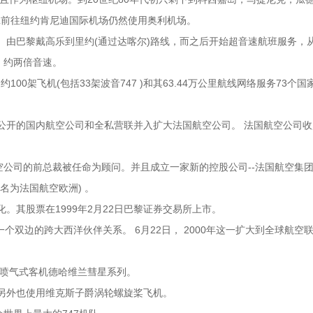
航班前往纽约肯尼迪国际机场仍然使用奥利机场。
。由巴黎戴高乐到里约(通过达喀尔)路线，而之后开始超音速航班服务，
，约两倍音速。
100架飞机(包括33架波音747 )和其63.44万公里航线网络服务73
半公开的国内航空公司和全私营联并入扩大法国航空公司。 法国航空公司
空公司的前总裁被任命为顾问。并且成立一家新的控股公司--法国航空集团
名为法国航空欧洲) 。
。其股票在1999年2月22日巴黎证券交易所上市。
双边的跨大西洋伙伴关系。 6月22日， 2000年这一扩大到全球航空
喷气式客机德哈维兰彗星系列。
，另外也使用维克斯子爵涡轮螺旋桨飞机。