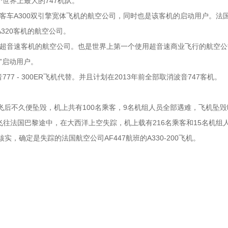
世界上最大的747机队。
车A300双引擎宽体飞机的航空公司，同时也是该客机的启动用户。法国
320客机的航空公司。
超音速客机的航空公司。也是世界上第一个使用超音速商业飞行的航空公
”启动用户。
 - 300ER飞机代替。并且计划在2013年前全部取消波音747客机。
黎起飞后不久便坠毁，机上共有100名乘客，9名机组人员全部遇难，飞机坠
卢飞往法国巴黎途中，在大西洋上空失踪，机上载有216名乘客和15名机
确定是失踪的法国航空公司AF447航班的A330-200飞机。