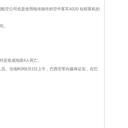
航空公司也是使用电传操作的空中客车A320 短程客机的
司。
毁时还造成地面4人死亡。
组人员。当地时间6月2日上午，巴西空军向媒体证实，在巴