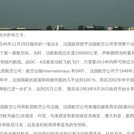
的卡萨布兰卡。
在45年12月29日颁布的一项法令，法国政府授予法国航空公司管理整个
第一家航空站。当时，法航航线总长度100600公里，声称拥用当时最
纽约航线。由DC - 4活塞发动机飞机飞行，只需要20小时内即可跨过
公司：航空运输Internationaux 和SATI 。法国航空公司于19
，法国国家的直接和间接持股的几乎达到100 %。而在2002年年中国
进一步扩大，达到25万公里。 随后在1953年9月26日政府开始分
国航空公司和私营航空公司法规。法国航空公司将撤回服务西非(除塞内加尔)
当时称为锡兰)在南亚，印尼，马来西亚和新加坡在东南亚，澳大利亚，新
南非和留尼汪岛，以及洛杉矶和塔希提岛的专营权。
且作为枢纽机场。到20世纪80年代初只剩下到科西嘉岛，马提尼克，瓜