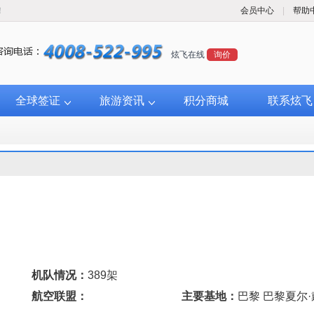
！
会员中心
|
帮助
炫飞在线
询价
全球签证
旅游资讯
积分商城
联系炫飞
机队情况：
389架
航空联盟：
主要基地：
巴黎 巴黎夏尔·