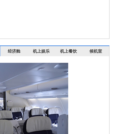
经济舱
机上娱乐
机上餐饮
候机室