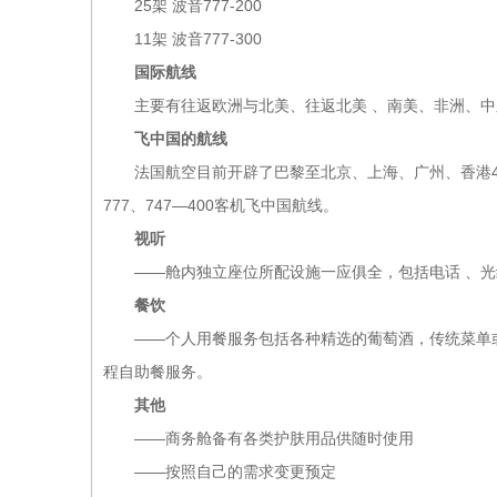
25架 波音777-200
11架 波音777-300
国际航线
主要有往返欧洲与北美、往返北美 、南美、非洲、中
飞中国的航线
法国航空目前开辟了巴黎至北京、上海、广州、香港4条
777、747—400客机飞中国航线。
视听
——舱内独立座位所配设施一应俱全，包括电话 、光纤
餐饮
——个人用餐服务包括各种精选的葡萄酒，传统菜单或
程自助餐服务。
其他
——商务舱备有各类护肤用品供随时使用
——按照自己的需求变更预定