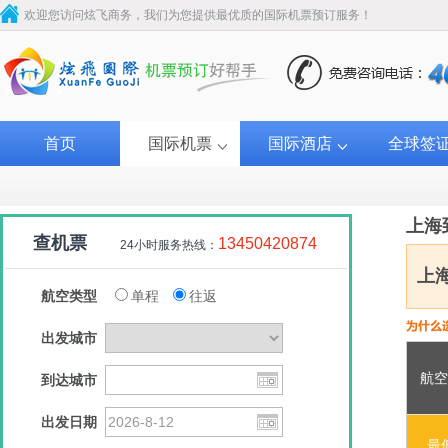
欢迎您访问炫飞商务，我们为您提供最优质的国际机票预订服务！
首页
国际机票
国际酒店
全球签
上海
查机票
13450420874
24小时服务热线：
上
航空类型
单程
往返
出发城市
航空
到达城市
南方航空
南方航空
吉祥航空
南方
出发日期
￥320
￥320
￥320
最
￥3