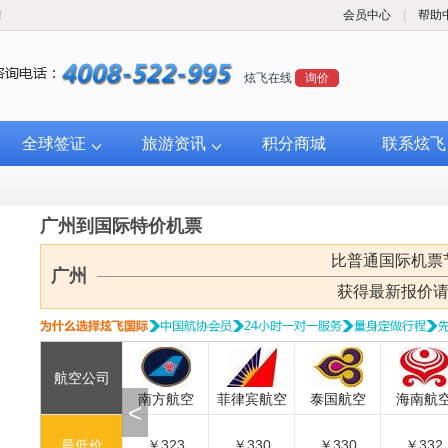
！
会员中心
|
帮助
炫飞在线
询价
全球签证
旅游资讯
积分商城
联系炫飞
广州到国际特价机票
比普通国际机票
广州
获得最新报价
航空公司
空
香港快运航空
南方航空
菲律宾航空
泰国航空
海南航空
<
￥323
最低价
￥323
￥330
￥330
￥332