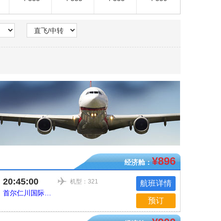
¥896
经济舱：
20:45:00
机型：321
航班详情
首尔仁川国际机场
预订