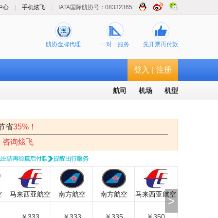
中心
|
手机炫飞
|
IATA国际航协号：08332365
航协金牌代理
一对一服务
先开票再付款
登入
|
注册
航司
机场
机型
节省
35%！
请
咨询炫飞
马来西亚航空
南方航空
南方航空
马来西亚航空
肯尼亚航空
>
￥333
￥333
￥335
￥350
￥380