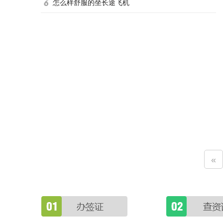
怎么样舒服的坐长途飞机
«