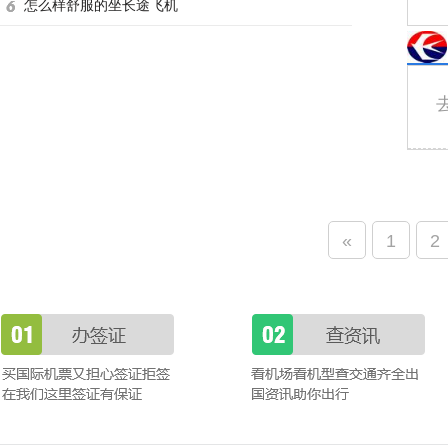
怎么样舒服的坐长途飞机
«
1
2