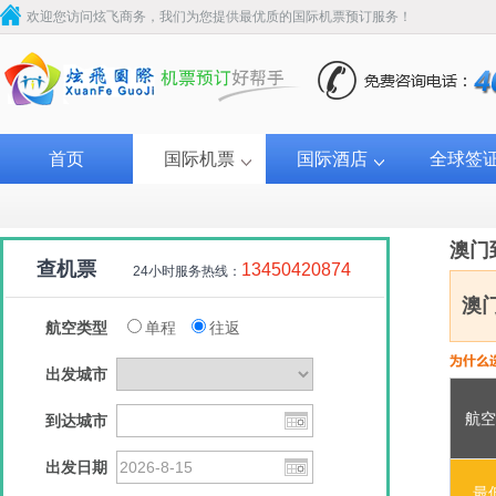
欢迎您访问炫飞商务，我们为您提供最优质的国际机票预订服务！
首页
国际机票
国际酒店
全球签
澳门
查机票
13450420874
24小时服务热线：
澳
航空类型
单程
往返
出发城市
航空
到达城市
澳门航空
菲律宾航空
澳门航空
泰国航空
出发日期
￥330
￥333
￥356
￥369
最