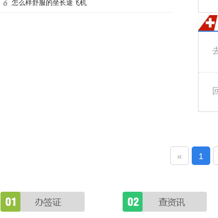
怎么样舒服的坐长途飞机
«
1