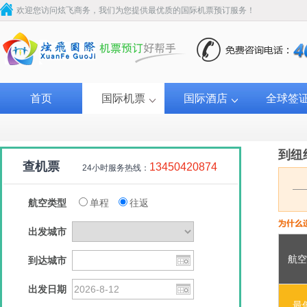
欢迎您访问炫飞商务，我们为您提供最优质的国际机票预订服务！
首页
国际机票
国际酒店
全球签
到纽
查机票
13450420874
24小时服务热线：
航空类型
单程
往返
出发城市
航空
到达城市
卡塔尔航空
卡塔尔航空
卡塔尔航空
美国联
出发日期
￥2200
￥2322
￥3055
￥3
最