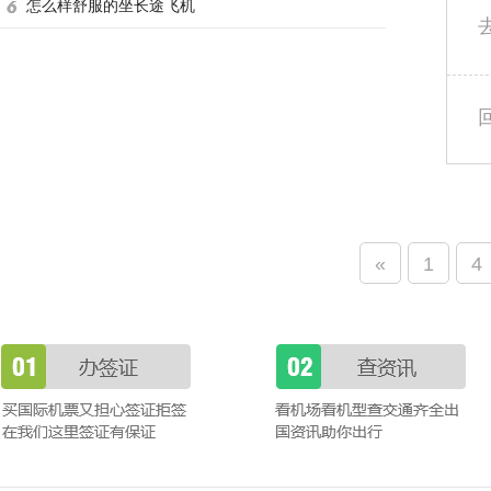
怎么样舒服的坐长途飞机
«
1
4