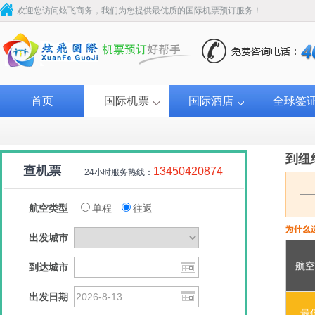
欢迎您访问炫飞商务，我们为您提供最优质的国际机票预订服务！
首页
国际机票
国际酒店
全球签
到纽
查机票
13450420874
24小时服务热线：
航空类型
单程
往返
出发城市
航空
到达城市
卡塔尔航空
卡塔尔航空
卡塔尔航空
美国联合航空
美国联
出发日期
￥2200
￥2322
￥3055
￥3300
￥2
最