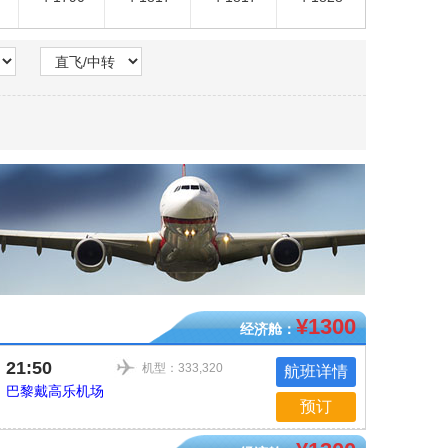
¥1300
经济舱：
21:50
机型：333,320
航班详情
巴黎戴高乐机场
预订