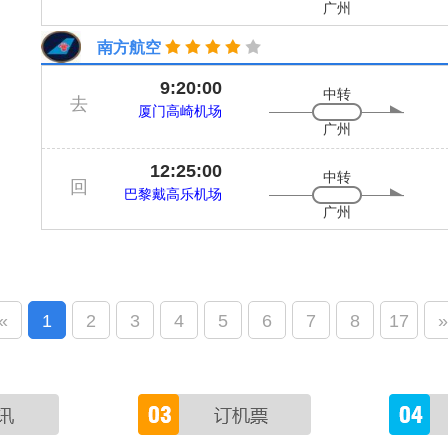
广州
南方航空
9:20:00
中转
去
厦门高崎机场
广州
12:25:00
中转
回
巴黎戴高乐机场
广州
«
1
2
3
4
5
6
7
8
17
»