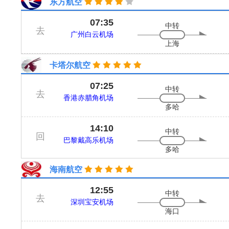
东方航空
07:35
中转
去
广州白云机场
上海
卡塔尔航空
07:25
中转
去
香港赤腊角机场
多哈
14:10
中转
回
巴黎戴高乐机场
多哈
海南航空
12:55
中转
去
深圳宝安机场
海口