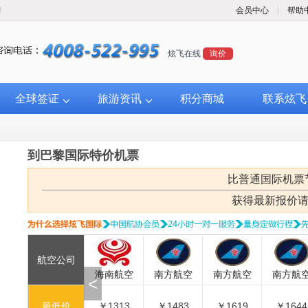
！
会员中心
|
帮助
炫飞在线
询价
全球签证
旅游资讯
积分商城
联系炫飞
到巴黎国际特价机票
比普通国际机票
获得最新报价
航空公司
空
卡塔尔航空
海南航空
南方航空
南方航空
南方航空
<
0
￥1311
最低价
￥1313
￥1483
￥1619
￥1644