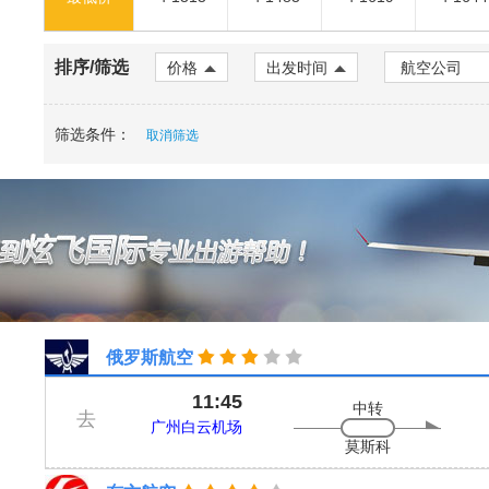
排序/筛选
价格
出发时间
筛选条件：
取消筛选
俄罗斯航空
11:45
中转
去
广州白云机场
莫斯科