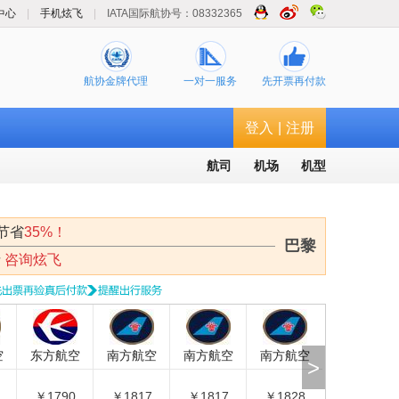
中心
|
手机炫飞
|
IATA国际航协号：08332365
航协金牌代理
一对一服务
先开票再付款
登入
|
注册
航司
机场
机型
节省
35%！
巴黎
请
咨询炫飞
东方航空
南方航空
南方航空
南方航空
南方航空
>
￥1790
￥1817
￥1817
￥1828
￥1850